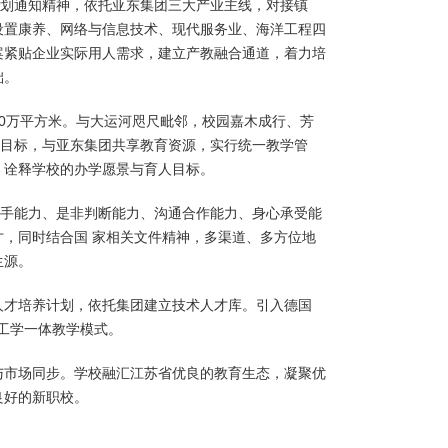
规划通知精神，依托亚东集团三大产业主线，对接镇
设置康养、网络与信息技术、现代服务业、海洋工程四
案紧贴企业实际用人需求，建立产教融合通道，着力培
础。
近10万平方米。与大运河咫尺毗邻，校园嘉木成行、芳
学目标，与亚东集团共享教育资源，实行统一教学管
，诠释学校的办学愿景与育人目标。
动手能力、是非判断能力、沟通合作能力、身心承受能
，同时结合国 家相关文件精神，多渠道、多方位地
生源。
人才培养计划，依托集团建立技术人才库。引入德国
行工学一体教学模式。
与市场同步。学校融汇江苏省优良的教育生态，凝聚优
良好的新职校。