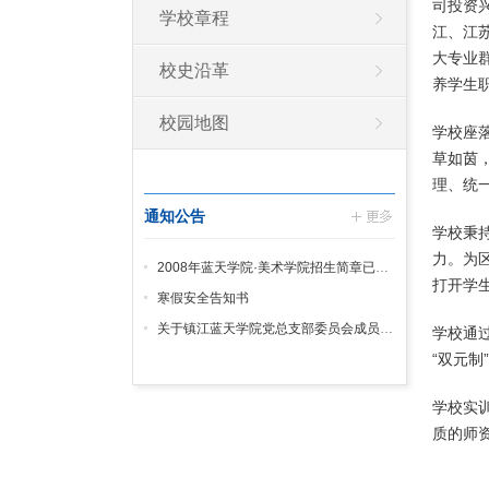
司投资
学校章程
江、江
大专业
校史沿革
养学生
校园地图
学校座落
草如茵
理、统
通知公告
学校秉
力。为
2008年蓝天学院·美术学院招生简章已发放
打开学
寒假安全告知书
关于镇江蓝天学院党总支部委员会成员分工及各支部组成情况的通知
学校通
“双元
学校实
质的师