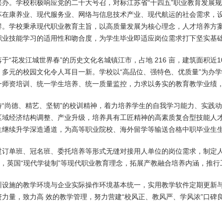
兴办。学校积极响应党的二十大号召，对标江苏省“十四五”职业教育发展
苏在康养业、现代服务业、网络与信息技术产业、现代航运的社会需求，
群。学校秉承现代职业教育主旨，以高质量发展为核心理念，人才培养方
职业技能学习的适用性和吻合度，为学生毕业即适应岗位需求打下坚实基
于“花发江城世界春”的历史文化名城镇江市，占地 216 亩，建筑面积
，多元的校园文化令人耳目一新。学校以“高品位、强特色、优质量”为办
一师资培训、统一学生培养、统一质量监控，力求以务实的教育教学业绩
持“尚德、精艺、坚韧”的校训精神，着力培养学生的自我学习能力、实践
区域经济结构调整、产业升级，培养具有工匠精神的高素质复合型技能人才
生继续升学深造通道，为高等职业院校、海外留学等输送合格中职毕业生
过订单班、冠名班、委托培养等形式无缝对接用人单位的岗位需求，制定
制”，英国“现代学徒制”等现代职业教育理念，拓展产教融合培养内涵，推
训设施的教学环境与企业实际操作环境基本统一，实用教学软件定期更新
资力量，致力高 效的教学管理，努力营建“校风正、教风严、学风浓”口碑