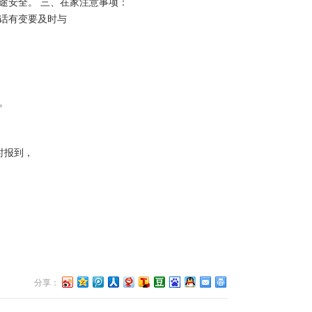
途安全。 三、在家注意事项：
话有变要及时与
。
时报到，
分享：