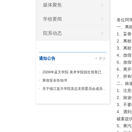
媒体聚焦
学校要闻
各位同
一、离
院系动态
1、妥
2、离
3、离
4、放
通知公告
5、放
6、离
2008年蓝天学院·美术学院招生简章已发放
7、所
寒假安全告知书
二、旅
关于镇江蓝天学院党总支部委员会成员分工及各支部组成情况的通知
1、注
2、旅
3、不
4、遇
破案提
5、乘