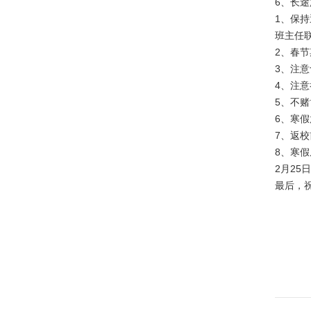
6、长
1、保
班主任
2、春
3、注
4、注
5、不
6、寒
7、返
8、寒假
2月2
最后，