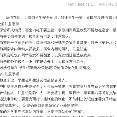
时间：2008-01-11 分类：
通知
学： 寒假在即，为增强学生安全意识，保证学生平安、愉快的度过假期，
校前注意事项：
善保管私人物品，宿舍内柜子要上锁，寒假期间贵重物品不要放在宿舍，最
校前关闭宿舍电源，检查所有电器，注意防火。
校前整理一下宿舍内务，废旧书本和报纸等杂物不要焚烧，以免污染环境和
假前期宿舍内流动人员较多，宿舍内相对混乱，注意防盗。
假前聚会吃饭的同学注意不要酗酒，以免饮酒过量造成意外。
开宿舍前务必检查一下门窗是否关闭，上锁后方可离开。
有同学必须在“学生假期离校登记表”登记所登记的时间离校。
途中注意事项：
意检查车票、学生证和生活必需品是否带齐。
途中时刻注意自身财物安全，不可放松警惕，将贵重物品放在贴身的内兜中
要轻信他人，注意识别陌生人，不要将手机、银行卡、家庭电话等随意交给
到违法事件时，要量力而行，能制止的制止，不能制止的记住犯罪分子特征
供重要线索，一定要确保自身生命安全不受到侵害。
汽车的同学要在汽车站内乘车，不要搭乘站外的“黑车”。