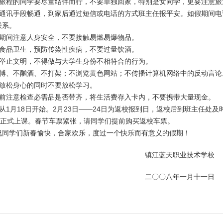
途旅程的同学要尽量结伴而行，不要单独回家，特别是女同学，更要注意旅
持通讯手段畅通，到家后通过短信或电话的方式班主任报平安。如假期间电
联系。
节期间注意人身安全，不要接触易燃易爆物品。
意食品卫生，预防传染性疾病，不要过量饮酒。
意举止文明，不得做与大学生身份不相符合的行为。
赌博、不酗酒、不打架；不浏览黄色网站；不传播计算机网络中的反动言论
假放松身心的同时不要放松学习。
校前注意检查必需品是否带齐，将生活费存入卡内，不要携带大量现金。
从1月18日开始。2月23日——24日为返校报到日，返校后到班主任处及
5日正式上课。春节车票紧张，请同学们提前购买返校车票。
祝同学们新春愉快，合家欢乐，度过一个快乐而有意义的假期！
镇江蓝天职业技术学校
二〇〇八年一月十一日